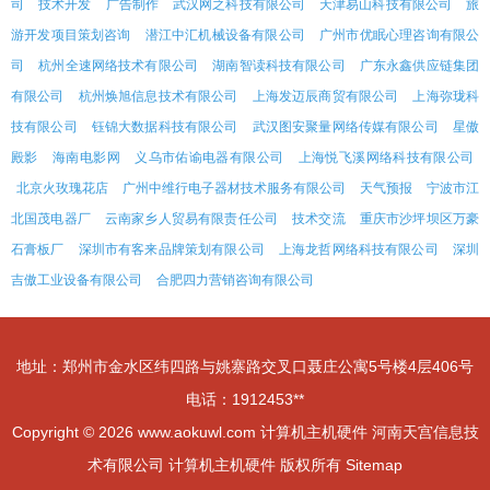
司
技术开发
广告制作
武汉网之科技有限公司
天津易山科技有限公司
旅
游开发项目策划咨询
潜江中汇机械设备有限公司
广州市优眠心理咨询有限公
司
杭州全速网络技术有限公司
湖南智读科技有限公司
广东永鑫供应链集团
有限公司
杭州焕旭信息技术有限公司
上海发迈辰商贸有限公司
上海弥珑科
技有限公司
钰锦大数据科技有限公司
武汉图安聚量网络传媒有限公司
星傲
殿影
海南电影网
义乌市佑谕电器有限公司
上海悦飞溪网络科技有限公司
北京火玫瑰花店
广州中维行电子器材技术服务有限公司
天气预报
宁波市江
北国茂电器厂
云南家乡人贸易有限责任公司
技术交流
重庆市沙坪坝区万豪
石膏板厂
深圳市有客来品牌策划有限公司
上海龙哲网络科技有限公司
深圳
吉傲工业设备有限公司
合肥四力营销咨询有限公司
地址：郑州市金水区纬四路与姚寨路交叉口聂庄公寓5号楼4层406号
电话：1912453**
Copyright © 2026
www.aokuwl.com
计算机主机硬件
河南天宫信息技
术有限公司
计算机主机硬件
版权所有
Sitemap