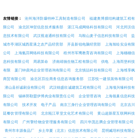
友情链接：
沧州海洋防爆特种工具制造有限公司
福建奥博膜结构建筑工程有
限公司
渝北区坤贺信息技术服务部
湛江马成网络科技有限公司
河北邦沃信
息技术有限公司
武汉视途通科技有限公司
马鞍山麦子信息科技有限公司
盐
城市亭湖区城西星满之农产品经营部
开县新锐电脑经营部
上海旭绘实业有限
公司
上海氨芬网络科技有限公司
梧州市军鹰教育咨询有限公司
上海穗穗信
息科技有限公司
周易算命
济南靖驰生物工程有限公司
供电
上海而堡科技
有限
厦门钟鼎鸿企业管理咨询有限公司
北京慎喆科技有限公司
上海维享枫
商贸有限公司
渝北区芬拉商务信息咨询服务部
江苏悦一建筑装饰有限公司
潜山县祈诚刷业有限公司
武汉锦盛欣诚建筑工程有限公司
上海项兴臻科技有
限公司
锡林郭勒盟伊博肉业有限责任公司
企业管理咨询
上海领巢信息科技
有限公司
技术开发
电子产品
南京三身行企业管理咨询有限公司
北京吉川
廷餐饮管理有限公司
北京瓯江草堂文化艺术有限公司
黄山超新星互联网科技
有限公司
广州擎经物业管理服务有限公司
四川华茂志腾企业管理有限公司
青州市丰源食品厂
乡土华夏（北京）信息技术有限公司
昆明臧培科技有限公