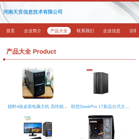
河南天宫信息技术有限公司
首页
企业简介
产品大全
联系我们
企业信息
访客
产品大全
Product
靓料4核桌面电脑主机 高性能与持久耐用的完美结合
联想GeekPro 17新品台式主机 硬件升级，优惠正当时