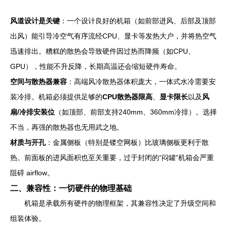
风道设计是关键
：一个设计良好的机箱（如前部进风、后部及顶部
出风）能引导冷空气有序流经CPU、显卡等发热大户，并将热空气
迅速排出。糟糕的散热会导致硬件因过热而降频（如CPU、
GPU），性能不升反降，长期高温还会缩短硬件寿命。
空间与散热器兼容
：高端风冷散热器体积庞大，一体式水冷需要安
装冷排。机箱必须提供足够的
CPU散热器限高
、
显卡限长
以及
风
扇/冷排安装位
（如顶部、前部支持240mm、360mm冷排）。选择
不当，再强的散热器也无用武之地。
材质与开孔
：金属侧板（特别是镂空网板）比玻璃侧板更利于散
热。前面板的进风面积也至关重要，过于封闭的“闷罐”机箱会严重
阻碍 airflow。
二、兼容性：一切硬件的物理基础
机箱是承载所有硬件的物理框架，其兼容性决定了升级空间和
组装体验。