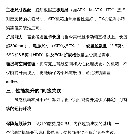
主板尺寸匹配
：必须根据
主板规格
（如ATX、M-ATX、ITX）选择
对应支持的机箱尺寸。ATX机箱通常兼容性最好，ITX机箱则小巧
紧凑但安装难度高。
扩展能力
：需要考虑
显卡长度
（当今高端显卡动辄三槽以上、长度
超300mm）、
电源尺寸
（ATX或SFX-L）、
硬盘位数量
（2.5英寸
SSD和3.5英寸HDD）以及
PCIe扩展槽
数量是否满足需求。
理线与空间管理
：拥有充足背线空间和人性化理线设计的机箱，不
仅能提升美观度，更能确保内部风道畅通，避免线缆阻塞
airflow。
三、性能提升的“间接关联”
虽然机箱本身不产生算力，但它为性能提升提供了
稳定且可持
续的运行环境
：
保障超频潜力
：良好的散热是CPU、内存超频成功的基础。一
个“闷罐”机箱会迅速积聚热量，使超频变得不稳定甚至失败。