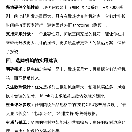
释放硬件全部性能
：现代高端显卡（如RTX 40系列、RX 7000系
列）的功耗和发热量巨大。只有在散热优良的机箱内，它们才能长
时间维持高频率运行，避免因过热而 throttling（降频）。
支持未来升级
：一个兼容性好、扩展空间充足的机箱，能让你在未
来轻松升级更大尺寸的显卡、更多硬盘或更强大的散热方案，保护
了投资。
四、选购机箱的实用建议
明确需求
：是先确定主板、显卡、散热器尺寸，再根据它们选择机
箱，而不是反过来。
关注散热设计
：优先选择前面板进风面积大、预装风扇位多、风道
设计合理的型号。 Mesh前面板通常是散热效能的选择。
检查详细参数
：仔细阅读产品规格中的“支持CPU散热器高度”、“最
大显卡长度”、“电源限长”、“冷排支持”等关键数据。
材质与做工
：坚固的钢材框架能减少共振噪音，良好的板材边缘处
理（卷边）能保护安装者的手。