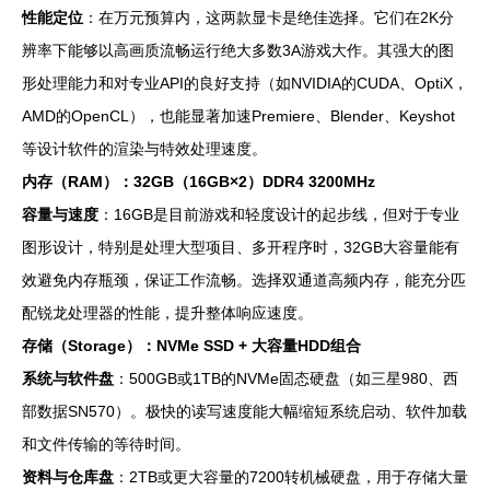
性能定位
：在万元预算内，这两款显卡是绝佳选择。它们在2K分
辨率下能够以高画质流畅运行绝大多数3A游戏大作。其强大的图
形处理能力和对专业API的良好支持（如NVIDIA的CUDA、OptiX，
AMD的OpenCL），也能显著加速Premiere、Blender、Keyshot
等设计软件的渲染与特效处理速度。
内存（RAM）：32GB（16GB×2）DDR4 3200MHz
容量与速度
：16GB是目前游戏和轻度设计的起步线，但对于专业
图形设计，特别是处理大型项目、多开程序时，32GB大容量能有
效避免内存瓶颈，保证工作流畅。选择双通道高频内存，能充分匹
配锐龙处理器的性能，提升整体响应速度。
存储（Storage）：NVMe SSD + 大容量HDD组合
系统与软件盘
：500GB或1TB的NVMe固态硬盘（如三星980、西
部数据SN570）。极快的读写速度能大幅缩短系统启动、软件加载
和文件传输的等待时间。
资料与仓库盘
：2TB或更大容量的7200转机械硬盘，用于存储大量