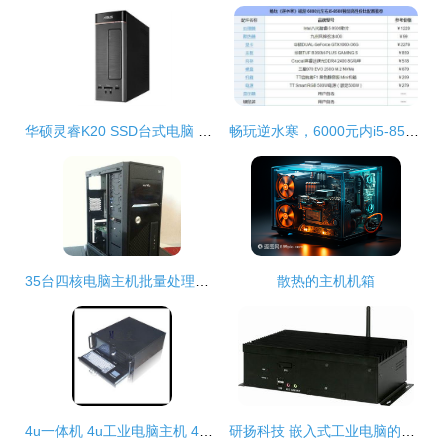
华硕灵睿K20 SSD台式电脑 性价比之选，办公与家用的均衡考量
畅玩逆水寒，6000元内i5-8500独显主机高性价比推荐
35台四核电脑主机批量处理，1099元每台清仓。标题与折扣信息无误情况下硬件成交方案
散热的主机机箱
4u一体机 4u工业电脑主机 4u一体化工作站主机 带触摸液晶显示屏
研扬科技 嵌入式工业电脑的无名基石与智慧边缘先锋