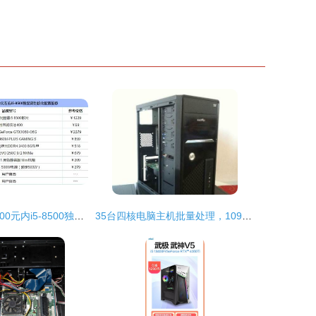
畅玩逆水寒，6000元内i5-8500独显主机高性价比推荐
35台四核电脑主机批量处理，1099元每台清仓。标题与折扣信息无误情况下硬件成交方案