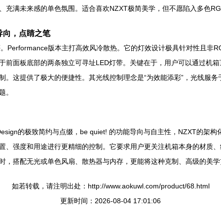
充满未来感的单色氛围。适合喜欢NZXT极简美学，但不愿陷入多色RG
e：效能导向，点睛之笔
备受好评。Performance版本主打高效风冷散热。它的灯效设计极具针对性
于前面板底部的两条独立可寻址LED灯带。关键在于，用户可以通过机
制。这提供了极大的便捷性。其光线控制理念是“为效能添彩”，光线服务
题。
 Design的极致简约与点缀，be quiet! 的功能导向与自主性，NZX
置、强度和用途进行更精细的控制。它要求用户更关注机箱本身的材质、
时，搭配无光或单色风扇、散热器与内存，更能将这种克制、高级的美学
如若转载，请注明出处：http://www.aokuwl.com/product/68.html
更新时间：2026-08-04 17:01:06