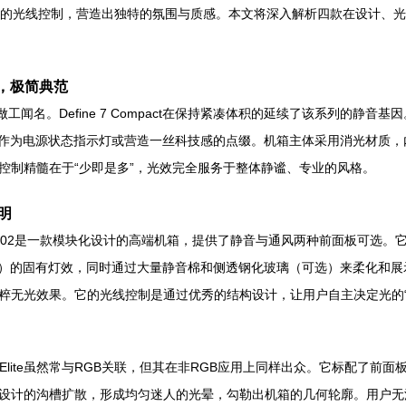
妙的光线控制，营造出独特的氛围与质感。本文将深入解析四款在设计、光
谧之光，极简典范
音设计和精良做工闻名。Define 7 Compact在保持紧凑体积的延续了该系
是作为电源状态指示灯或营造一丝科技感的点缀。机箱主体采用消光材质
控制精髓在于“少即是多”，光效完全服务于整体静谧、专业的风格。
照明
nt Base 802是一款模块化设计的高端机箱，提供了静音与通风两种前面板
卡）的固有灯效，同时通过大量静音棉和侧透钢化玻璃（可选）来柔化和
无光效果。它的光线控制是通过优秀的结构设计，让用户自主决定光的“有”
 Elite虽然常与RGB关联，但其在非RGB应用上同样出众。它标配了
设计的沟槽扩散，形成均匀迷人的光晕，勾勒出机箱的几何轮廓。用户无