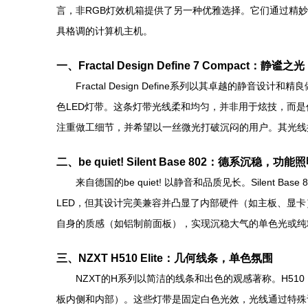
言，非RGB灯效机箱提供了另一种优雅选择。它们通过精
具格调的计算机主机。
一、Fractal Design Define 7 Compact：静
Fractal Design Define系列以其卓越的静
色LED灯带。这条灯带光线柔和均匀，并非用于炫技，而
注重做工细节，并希望以一丝微光打破沉闷的用户。其光线
二、be quiet! Silent Base 802：德系沉稳，功能
来自德国的be quiet! 以静音和品质见长。Sile
LED，但其设计完美兼容并凸显了内部硬件（如主板、显
自身的质感（如铝制前面板），实现沉稳大气的单色光或纯粹
三、NZXT H510 Elite：几何线条，单色氛围
NZXT的H系列以简洁的线条和出色的观感著称。H510
板内侧和内部）。这些灯带是固定白色光效，光线通过特殊