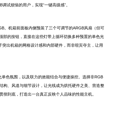
B调试烦恼的用户，实现“一键高级感”。
且非RGB。机箱前面板内侧预装了三个可调节的ARGB风扇（但可
箱顶部的按钮，直接在这些灯带上循环切换多种预置的单色光
于突出机箱的网格设计感和内部硬件，而非喧宾夺主，让用
T的架构化单色氛围，以及联力的效能结合与便捷操控。选择非RGB
结构、风道与细节设计，让光线成为烘托硬件之美、营造整
贯彻到底，打造出一台真正反映个人品味的性能主机。