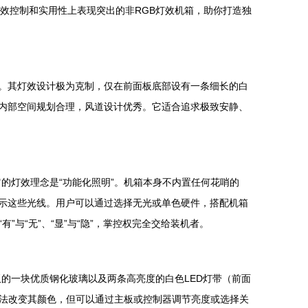
效控制和实用性上表现突出的非RGB灯效机箱，助你打造独
列的静音基因。其灯效设计极为克制，仅在前面板底部设有一条细长的白
，内部空间规划合理，风道设计优秀。它适合追求极致安静、
可选。它的灯效理念是“功能化照明”。机箱本身不内置任何花哨的
展示这些光线。用户可以通过选择无光或单色硬件，搭配机箱
与“无”、“显”与“隐”，掌控权完全交给装机者。
前面板的一块优质钢化玻璃以及两条高亮度的白色LED灯带（前面
法改变其颜色，但可以通过主板或控制器调节亮度或选择关