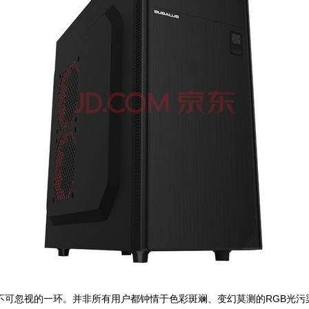
为不可忽视的一环。并非所有用户都钟情于色彩斑斓、变幻莫测的RGB光