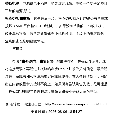
替换电源
：电源供电不稳也可能导致此现象。更换一个功率足够且
正常的电源测试。
检查CPU和主板
：这是最后一步。检查CPU插座针脚是否有弯曲或
损坏（AMD平台检查CPU针脚）。如果没有替换的CPU或主板，
较难单独判断，通常需要送修专业机构检测。主板上的电容鼓包、
烧焦痕迹也是明显故障点。
与建议
按照
“由外到内、由简到繁”
的顺序排查：先确认显示器、线
材连接无误；再通过主板蜂鸣声或Debug灯获取关键信息；最后通
过最小系统法和替换法精准定位故障硬件。在大多数情况下，问题
出在内存或显卡的接触不良上。如果所有尝试均告失败，很可能是
主板或CPU出现了物理损坏，建议寻求专业维修人员的帮助。
如若转载，请注明出处：http://www.aokuwl.com/product/74.html
更新时间：2026-08-06 18:54:27