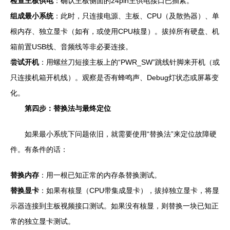
检查主板供电
：确认主板侧面的24pin主供电接口已插紧。
组成最小系统
：此时，只连接电源、主板、CPU（及散热器）、单
根内存、独立显卡（如有，或使用CPU核显）。拔掉所有硬盘、机
箱前置USB线、音频线等非必要连接。
尝试开机
：用螺丝刀短接主板上的“PWR_SW”跳线针脚来开机（或
只连接机箱开机线）。观察是否有蜂鸣声、Debug灯状态或屏幕变
化。
第四步：替换法与最终定位
如果最小系统下问题依旧，就需要使用“替换法”来定位故障硬
件。有条件的话：
替换内存
：用一根已知正常的内存条替换测试。
替换显卡
：如果有核显（CPU带集成显卡），拔掉独立显卡，将显
示器连接到主板视频接口测试。如果没有核显，则替换一块已知正
常的独立显卡测试。