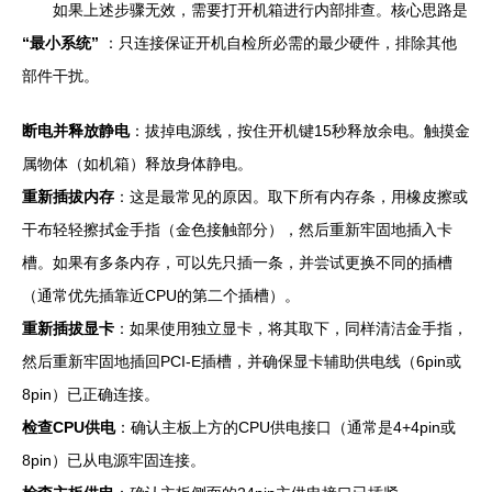
如果上述步骤无效，需要打开机箱进行内部排查。核心思路是
“最小系统”
：只连接保证开机自检所必需的最少硬件，排除其他
部件干扰。
断电并释放静电
：拔掉电源线，按住开机键15秒释放余电。触摸金
属物体（如机箱）释放身体静电。
重新插拔内存
：这是最常见的原因。取下所有内存条，用橡皮擦或
干布轻轻擦拭金手指（金色接触部分），然后重新牢固地插入卡
槽。如果有多条内存，可以先只插一条，并尝试更换不同的插槽
（通常优先插靠近CPU的第二个插槽）。
重新插拔显卡
：如果使用独立显卡，将其取下，同样清洁金手指，
然后重新牢固地插回PCI-E插槽，并确保显卡辅助供电线（6pin或
8pin）已正确连接。
检查CPU供电
：确认主板上方的CPU供电接口（通常是4+4pin或
8pin）已从电源牢固连接。